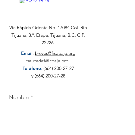
alianza estra
para fortalece
desarrollo
Vía Rápida Oriente No. 17084 Col. Río
comunitario
Tijuana, 3.ª. Etapa, Tijuana, B.C. C.P.
22226.
Email
:
breyes@ficabaja.org
rsauceda@ficbaja.org
Teléfono
:
(664) 200-27-27
y
(664) 200-27-28
Nombre
Apellido