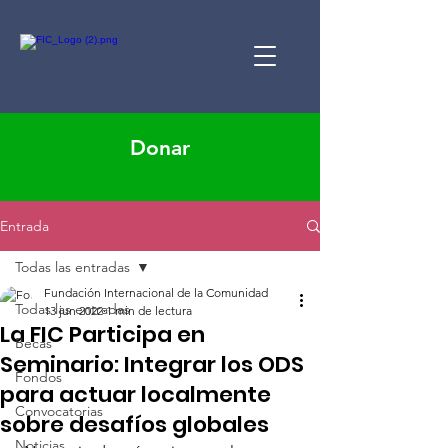
Donar
Entrada
Todas las entradas
Fundación Internacional de la Comunidad
Todas las entradas
13 jun 2022
1 min de lectura
La FIC Participa en
Becas
Seminario: Integrar los ODS
Fondos
para actuar localmente
Convocatorias
sobre desafíos globales
Noticias