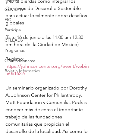
¡No te pierdas cómo integrar los 
Objetivos de Desarrollo Sostenible 
COVID-19
para actuar localmente sobre desafíos 
FIC
globales!
Participa
(Este 16 de junio a las 11:00 am 12:30 
CFLEADS
pm hora de  la Ciudad de México) 
Programas
Registro: 
Círculo Monarca
https://johnsoncenter.org/event/webin
Boletín Informativo
ar061622/
Un seminario organizado por 
Dorothy 
A. Johnson Center for Philanthropy
, 
Mott Foundation
 y 
Comunalia
. Podrás 
conocer más de cerca el importante 
trabajo de las fundaciones 
comunitarias que propician el 
desarrollo de la localidad. Así como lo 