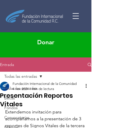
Donar
Entrada
Todas las entradas
Fundación Internacional de la Comunidad
Todas las entradas
4 nov 2024
1 min de lectura
Presentación Reportes
Becas
Vitales
Fondos
Extendemos invitación para 
Convocatorias
acompañarnos a la presentación de 3 
reportes de Signos Vitales de la tercera 
Noticias