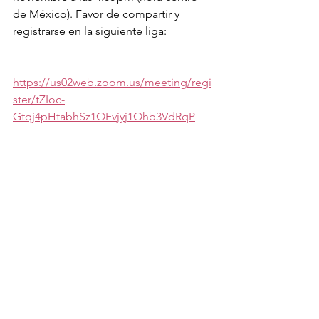
de México). Favor de compartir y 
registrarse en la siguiente liga:
https://us02web.zoom.us/meeting/regi
ster/tZIoc-
Gtqj4pHtabhSz1OFvjyj1Ohb3VdRqP