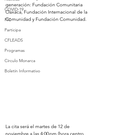
generación: Fundación Comunitaria 
COVID-19
Oaxaca, Fundación Internacional de la 
Comunidad y Fundación Comunidad.
FIC
Participa
CFLEADS
Programas
Círculo Monarca
Boletín Informativo
La cita será el martes de 12 de 
noviembre a las 4:00 pm (hora centro 