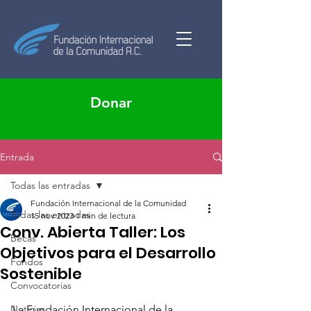
Donar
Entrada
Todas las entradas
Fundación Internacional de la Comunidad
Todas las entradas
15 nov 2023
1 min de lectura
Conv. Abierta Taller: Los
Becas
Objetivos para el Desarrollo
Fondos
Sostenible
Convocatorias
Noticias
La Fundación Internacional de la 