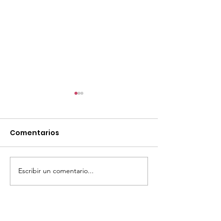
Comentarios
Escribir un comentario...
¡Semifinalistas Becas
Convocatoria
Kyoto 2026!
Tutor(a) Círcu
Monarca