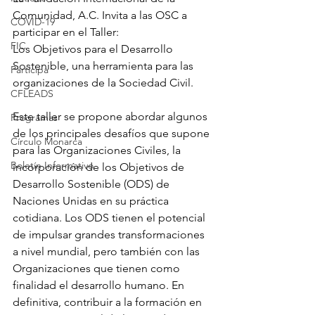
Comunidad, A.C. Invita a las OSC a 
COVID-19
participar en el Taller:
FIC
Los Objetivos para el Desarrollo 
Sostenible, una herramienta para las 
Participa
organizaciones de la Sociedad Civil.
CFLEADS
Este taller se propone abordar algunos 
Programas
de los principales desafíos que supone 
Círculo Monarca
para las Organizaciones Civiles, la 
Boletín Informativo
incorporación de los Objetivos de 
Desarrollo Sostenible (ODS) de 
Naciones Unidas en su práctica 
cotidiana. Los ODS tienen el potencial 
de impulsar grandes transformaciones 
a nivel mundial, pero también con las 
Organizaciones que tienen como 
finalidad el desarrollo humano. En 
definitiva, contribuir a la formación en 