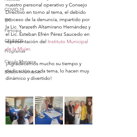
nuestro personal operativo y Consejo 
COVID-19
Directivo en torno al tema, el debido 
proceso de la denuncia, impartido por 
FIC
la Lic. Yarazeth Altamirano Hernández y 
Participa
el Lic. Esteban Efrén Pérez Saucedo en 
CFLEADS
representación del 
Instituto Municipal 
de la Mujer
.
Programas
Círculo Monarca
¡Agradecemos mucho su tiempo y 
dedicación a cada tema, lo hacen muy 
Boletín Informativo
dinámico y divertido!