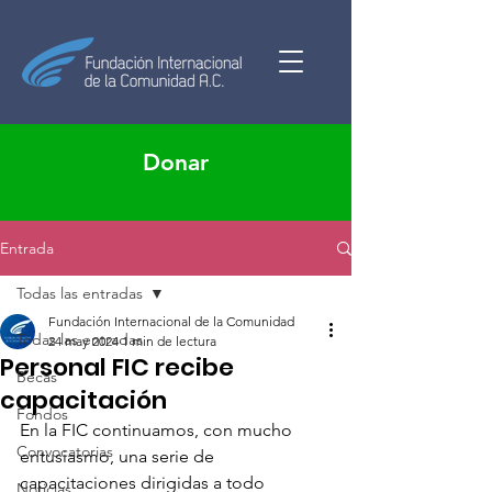
Donar
Entrada
Todas las entradas
Fundación Internacional de la Comunidad
Todas las entradas
24 may 2024
1 min de lectura
Personal FIC recibe
Becas
capacitación
Fondos
En la FIC continuamos, con mucho 
Convocatorias
entusiasmo, una serie de 
capacitaciones dirigidas a todo 
Noticias