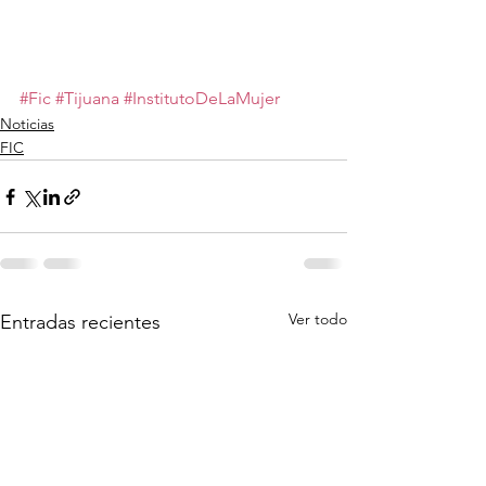
#Fic
#Tijuana
#InstitutoDeLaMujer
Noticias
FIC
Ver todo
Entradas recientes