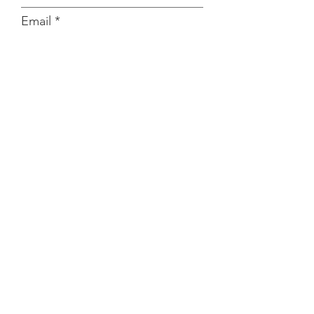
Email
Asunto
Escribe tu mensaje aquí
Enviar
Enlaces rápidos