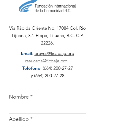
Noroeste for
alianza estra
para fortalece
desarrollo
Vía Rápida Oriente No. 17084 Col. Río
comunitario
Tijuana, 3.ª. Etapa, Tijuana, B.C. C.P.
22226.
Email
:
breyes@ficabaja.org
rsauceda@ficbaja.org
Teléfono
:
(664) 200-27-27
y
(664) 200-27-28
Nombre
Apellido