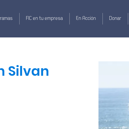
gramas
FIC en tu empresa
En Acción
Donar
n Silvan