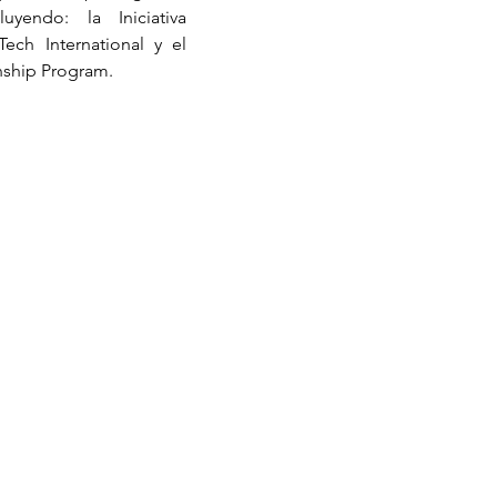
uyendo: la Iniciativa 
Fronteriza San Diego-Tijuana, E-Tech International y el 
rnship Program
.  