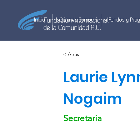
Inicio
Quiénes Somos
Fondos y Pro
< Atrás
Laurie Lyn
Nogaim
Secretaria