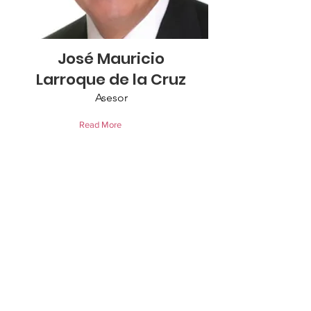
José Mauricio
Larroque de la Cruz
Asesor
Read More
Vía Rápida Oriente No. 17084 Col. Río
Tijuana, 3.ª. Etapa, Tijuana, B.C. C.P.
22226.